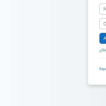
Nom
Con
A
¿Ol
Espa